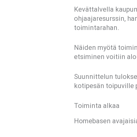
Kevättalvella kaupun
ohjaajaresurssin, h
toimintarahan.
Näiden myötä toimin
etsiminen voitiin alo
Suunnittelun tulokse
kotipesän toipuville 
Toiminta alkaa
Homebasen avajaisia 