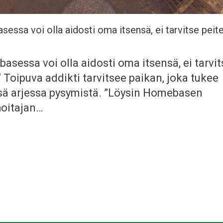
ssa voi olla aidosti oma itsensä, ei tarvitse peitell
sessa voi olla aidosti oma itsensä, ei tarvits
” Toipuva addikti tarvitsee paikan, joka tukee
ä arjessa pysymistä. ”Löysin Homebasen
oitajan…