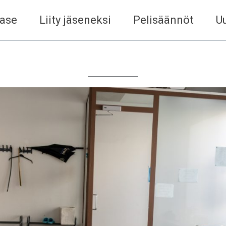
ase
Liity jäseneksi
Pelisäännöt
Uu