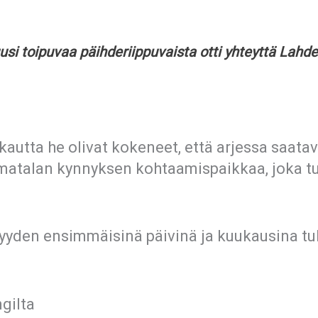
usi toipuvaa päihderiippuvaista otti yhteyttä Lah
utta he olivat kokeneet, että arjessa saatava
 matalan kynnyksen kohtaamispaikkaa, joka t
yyden ensimmäisinä päivinä ja kuukausina tu
gilta