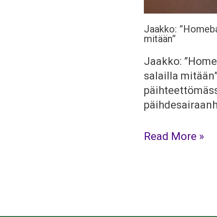
Jaakko: ”Homebase
mitään”
Jaakko: ”Homeba
salailla mitään
päihteettömäss
päihdesairaanh
Read More »