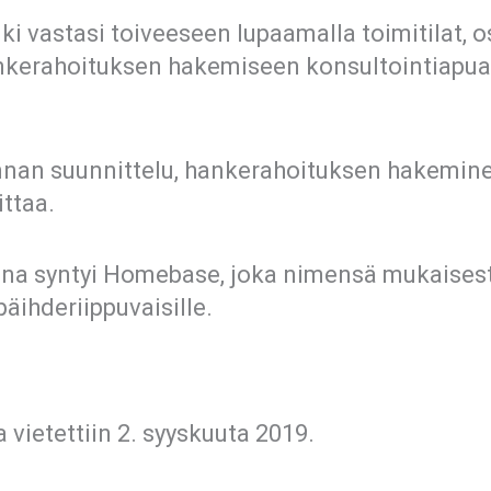
ki vastasi toiveeseen lupaamalla toimitilat, 
ankerahoituksen hakemiseen konsultointiapua 
nan suunnittelu, hankerahoituksen hakeminen
ittaa.
na syntyi Homebase, joka nimensä mukaisesti
päihderiippuvaisille.
vietettiin 2. syyskuuta 2019.