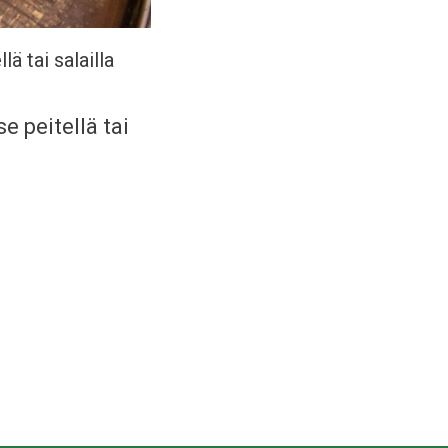
ä tai salailla
e peitellä tai