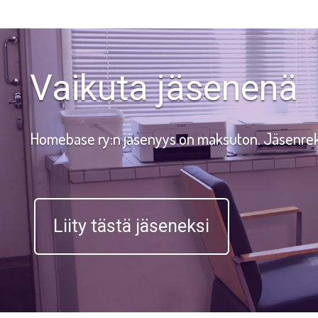
Vaikuta jäsenenä
Homebase ry:n jäsenyys on maksuton. Jäsenreki
Liity tästä jäseneksi