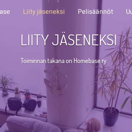
ase
Liity jäseneksi
Pelisäännöt
Uu
LIITY JÄSENEKSI
Toiminnan takana on Homebase ry.