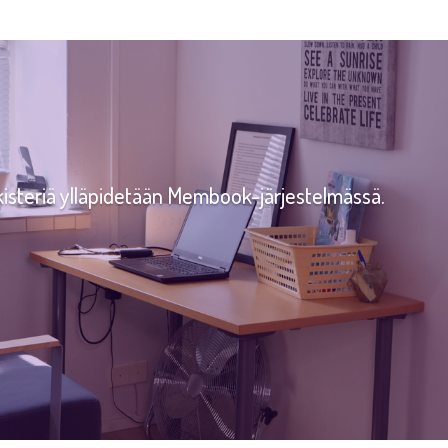
steriä ylläpidetään Membook-järjestelmässä.