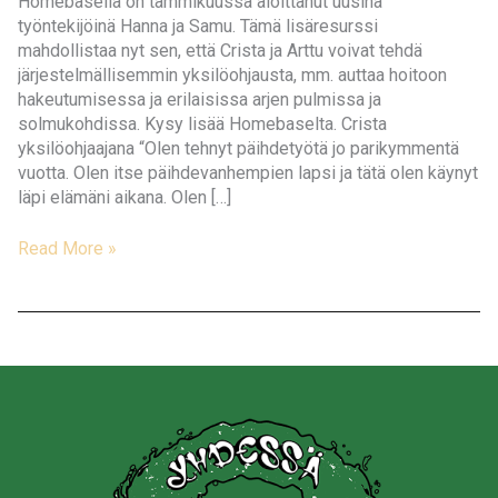
Homebasella on tammikuussa aloittanut uusina
työntekijöinä Hanna ja Samu. Tämä lisäresurssi
mahdollistaa nyt sen, että Crista ja Arttu voivat tehdä
järjestelmällisemmin yksilöohjausta, mm. auttaa hoitoon
hakeutumisessa ja erilaisissa arjen pulmissa ja
solmukohdissa. Kysy lisää Homebaselta. Crista
yksilöohjaajana “Olen tehnyt päihdetyötä jo parikymmentä
vuotta. Olen itse päihdevanhempien lapsi ja tätä olen käynyt
läpi elämäni aikana. Olen […]
Haluatko
Read More »
keskustella
ohjaajan
kanssa?
HOMEBASE
TARJOAA
NYT
YKSILÖOHJAUSTA